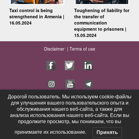
Taxi control is being
Toughening of liability for
strengthened in Armenia |
the transfer of
16.05.2024
communication
equipment to prisoners |
15.05.2024
Disclaimer |
Terms of use
Дорогой пользователь. Мы используем cookie-файлы
Дорогой пользователь. Мы используем cookie-файлы
для улучшения вашего пользовательского опыта и
для улучшения вашего пользовательского опыта и
Home Page
Services
обслуживания нашего веб-сайта, а также для
обслуживания нашего веб-сайта, а также для
Publications
Videos
анализа использования нашего веб-сайта. Если вы
анализа использования нашего веб-сайта. Если вы
Contacts
News
продолжите просмотр, мы понимаем, что вы
продолжите просмотр, мы понимаем, что вы
Feedback
Pro Bono
принимаете их использование.
принимаете их использование.
Принять
Принять
Copyright © 2024