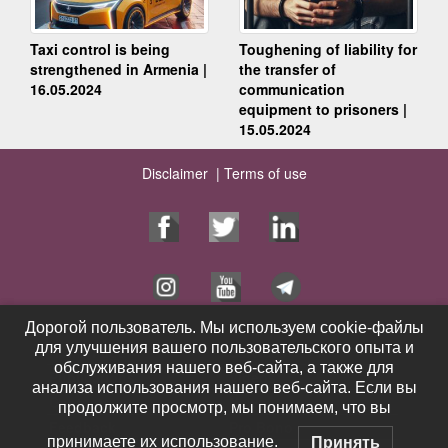
Taxi control is being
Toughening of liability for
strengthened in Armenia |
the transfer of
16.05.2024
communication
equipment to prisoners |
15.05.2024
Disclaimer |
Terms of use
Дорогой пользователь. Мы используем cookie-файлы
Дорогой пользователь. Мы используем cookie-файлы
для улучшения вашего пользовательского опыта и
для улучшения вашего пользовательского опыта и
Home Page
Services
обслуживания нашего веб-сайта, а также для
обслуживания нашего веб-сайта, а также для
Publications
Videos
анализа использования нашего веб-сайта. Если вы
анализа использования нашего веб-сайта. Если вы
Contacts
News
продолжите просмотр, мы понимаем, что вы
продолжите просмотр, мы понимаем, что вы
Feedback
Pro Bono
принимаете их использование.
принимаете их использование.
Принять
Принять