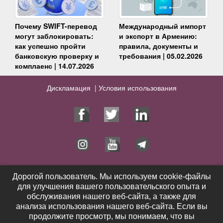
Почему SWIFT-перевод
Международный импорт
могут заблокировать:
и экспорт в Армению:
как успешно пройти
правила, документы и
банковскую проверку и
требования | 05.02.2026
комплаенс | 14.07.2026
Дискламация |
Условия использования
Юрист
Услуги
Дорогой пользователь. Мы используем cookie-файлы
Дорогой пользователь. Мы используем cookie-файлы
для улучшения вашего пользовательского опыта и
для улучшения вашего пользовательского опыта и
Публикации
Видео
обслуживания нашего веб-сайта, а также для
обслуживания нашего веб-сайта, а также для
Контакты
Выигранные дела
анализа использования нашего веб-сайта. Если вы
анализа использования нашего веб-сайта. Если вы
Новости
Отзывы
продолжите просмотр, мы понимаем, что вы
продолжите просмотр, мы понимаем, что вы