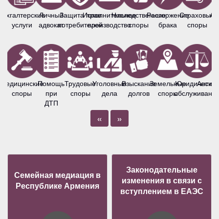
Бухгалтерские
Личный
Защита прав
Исполнительное
Наследственные
Расторжение
Страховые
Ав
услуги
адвокат
потребителей
производство
споры
брака
споры
Медицинские
Помощь
Трудовые
Уголовные
Взыскание
Земельные
Юридическо
Антим
споры
при
споры
дела
долгов
споры
обслуживани
ДТП
«
»
Законодательные
Семейная медиация в
изменения в связи с
Республике Армения
вступлением в ЕАЭС