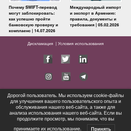
Почему SWIFT-перевод
Международный импорт
могут заблокировать:
и экспорт в Армению:
как успешно пройти
правила, документы и
банковскую проверку и
требования | 05.02.2026
комплаенс | 14.07.2026
Дискламация |
Условия использования
Юрист
Услуги
Дорогой пользователь. Мы используем cookie-файлы
Дорогой пользователь. Мы используем cookie-файлы
для улучшения вашего пользовательского опыта и
для улучшения вашего пользовательского опыта и
Публикации
Видео
обслуживания нашего веб-сайта, а также для
обслуживания нашего веб-сайта, а также для
Контакты
Выигранные дела
анализа использования нашего веб-сайта. Если вы
анализа использования нашего веб-сайта. Если вы
Новости
Отзывы
продолжите просмотр, мы понимаем, что вы
продолжите просмотр, мы понимаем, что вы
Благотворительность
принимаете их использование.
принимаете их использование.
Принять
Принять