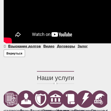
Взыскание долгов
Видео
Договоры
Залог
Вернуться
Наши услуги
Бухгалтерские
Личный
Защита прав
Исполнительное
Наследственные
Расторжение
Страховые
Ав