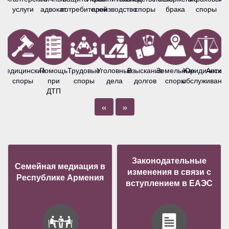
услуги
адвокат
потребителей
производство
споры
брака
споры
Медицинские
Помощь
Трудовые
Уголовные
Взыскание
Земельные
Юридическо
Антим
споры
при
споры
дела
долгов
споры
обслуживани
ДТП
«
»
Законодательные
Семейная медиация в
изменения в связи с
Республике Армения
вступлением в ЕАЭС