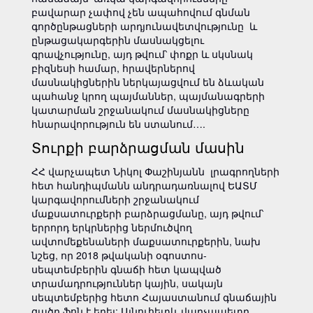
բավարար չափով չեն ապահովում գնման
գործընթացների արդյունավետվությունը և
ընթացակարգերին մասնակցելու
գրավչությունը, այդ թվում՝ փոքր և սկսնակ
բիզնեսի համար, հրավերներով
մասնակիցներին ներկայացվում են ձևական
պահանջ կրող պայմաններ, պայմանագրերի
կատարման շրջանակում մասնակիցները
հնարավորություն են ստանում….
Տուրքի բարձրացման մասին
ՀՀ վարչապետ Նիկոլ Փաշինյանն լրագրողների
հետ հանդիպմանն անդրադառնալով ԵԱՏՄ
կարգավորումների շրջանակում
մաքսատուրքերի բարձրացմանը, այդ թվում՝
երրորդ երկրներից ներմուծվող
ավտոմեքենաների մաքսատուրքերին, նախ
նշեց, որ 2018 թվականի օգոստոս-
սեպտեմբերին գնաճի հետ կապված
տրամադրություններ կային, սակայն
սեպտեմբերից հետո Հայաստանում գնաճային
ցածր ֆոն է եղել: Այնուհետև վարչապետը