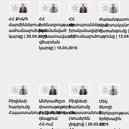
ՀՀ ՔԿԱԳ
ՀՀ
ՀՀ
Ժառանգատո
մարմիններում
դատարաններում
օրենսդրությամբ
պարտականու
ամուսնալուծվելու
իրականացվող
սահմանված
ժառանգումը | 
կարգը | 20.04.2016
ամուսնալուծությունը | 12.04
աշխատավարձի
վճարման
կարգը | 15.04.2016
Անհրաժեշտ
Բիզնեսի
Բիզնեսի
Մեկ
փատաթղթերի
հարկումը
հարկումը
ծնողի
բացակայության
Հայաստանում | 02.04.2016
Հայաստանում
ներկայությա
դեպքում
(ռուսերեն
երեխային
ՀՀ-ում
լեզվով) | 20.03.2016
ՀՀ