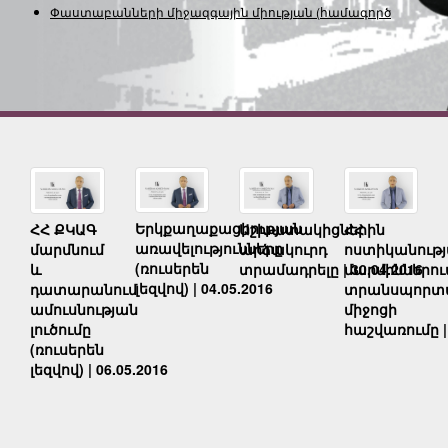
Փաստաբանների միջազգային միության
(համագործակցո
Երկքաղաքացիության
ՀՀ ՔԿԱԳ
Աշխատակիցներին
ՀՀ
առավելությունները
մարմնում
արձակուրդ
ոստիկանութ
(ռուսերեն
և
տրամադրելը | 30.04.2016
մարմիններու
լեզվով) | 04.05.2016
դատարանում
տրանսպորտ
ամուսնության
միջոցի
լուծումը
հաշվառումը | 
(ռուսերեն
լեզվով) | 06.05.2016