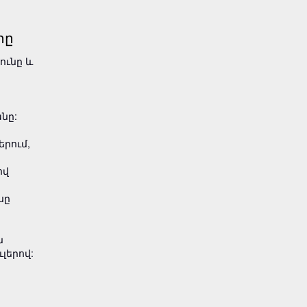
րը
ունը և
նը:
րում,
ով
սը
ն
ւլերով: