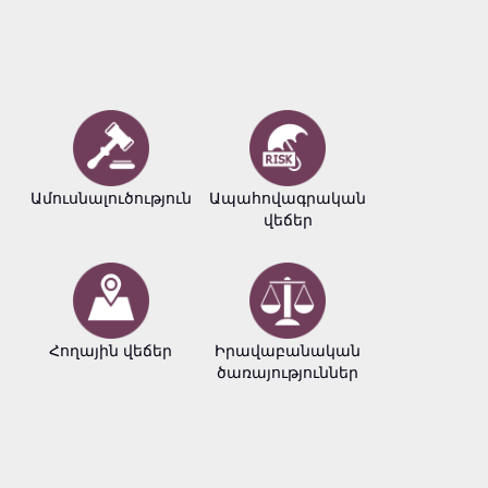
Ամուսնալուծություն
Ապահովագրական
Բիզնե
վեճեր
փաստա
Հողային վեճեր
Իրավաբանական
Հեղինակ
ծառայություններ
իրավու