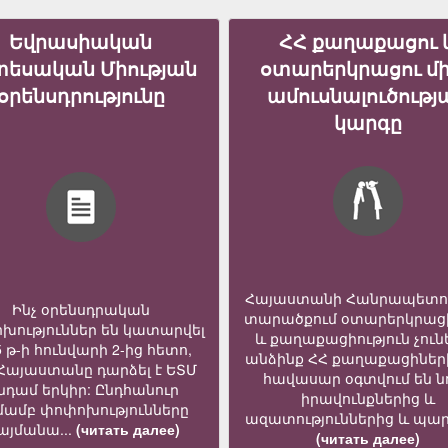
Եվրասիական
ՀՀ քաղաքացու 
տեսական Միության
օտարերկրացու մ
օրենսդրությունը
ամուսնալուծությ
կարգը
Հայաստանի Հանրապետո
Ինչ օրենսդրական
տարածքում օտարերկրաց
խություններ են կատարվել
և քաղաքացիություն չուն
5 թ-ի հունվարի 2-ից հետո,
անձինք ՀՀ քաղաքացիներ
 Հայաստանը դարձել է ԵՏՄ
հավասար օգտվում են նո
նդամ երկիր: Ընդհանուր
իրավունքներից և
մամբ փոփոխությունները
ազատություններից և պար
յմանա...
(читать далее)
(читать далее)