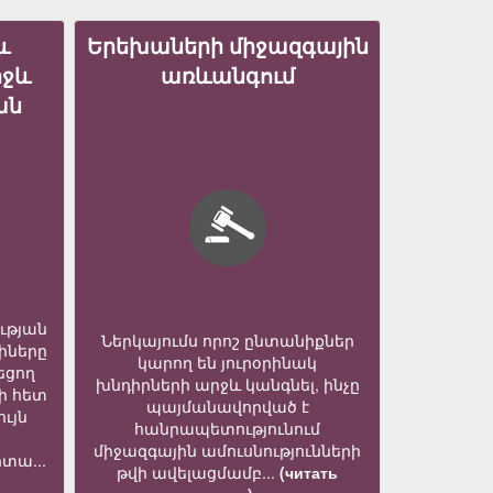
և
Երեխաների միջազգային
իջև
առևանգում
ան
ւթյան
Ներկայումս որոշ ընտանիքներ
իները
կարող են յուրօրինակ
եցող
խնդիրների արջև կանգնել, ինչը
ի հետ
պայմանավորված է
ւյն
հանրապետությունում
միջազգային ամուսնությունների
տա...
թվի ավելացմամբ...
(читать