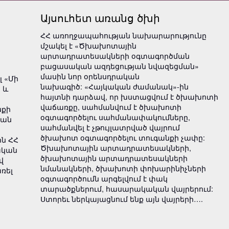
Այսուհետ առանց ծխի
ՀՀ առողջապահության նախարարությունը
մշակել է «Ծխախոտային
արտադրատեսակների օգտագործման
բացասական ազդեցության նվազեցման»
մասին նոր օրենսդրական
 «Մի
նախագիծ: «Հայկական ժամանակ»-ին
 և
հայտնի դարձավ, որ խստացվում է ծխախոտի
վաճառքը, սահմանվում է ծխախոտի
նքի
օգտագործելու սահմանափակումները,
յան
սահմանվել է չթույլատրված վայրում
ծխախոտ օգտագործելու տուգանքի չափը:
ն ՀՀ
Ծխախոտային արտադրատեսակների,
ական
ծխախոտային արտադրատեսակների
վ
նմանակների, ծխախոտի փոխարինիչների
ռել
օգտագործումն արգելվում է փակ
տարածքներում, հասարակական վայրերում:
Ստորեւ ներկայացնում ենք այն վայրերի….