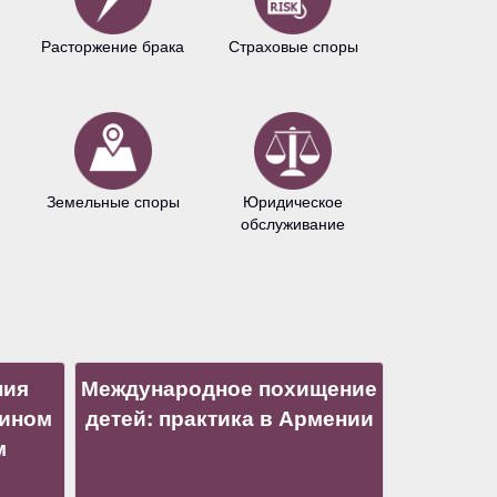
Расторжение брака
Страховые споры
Авторское 
Земельные споры
Юридическое
Антимонопо
обслуживание
право
ния
Международное похищение
нином
детей: практика в Армении
м