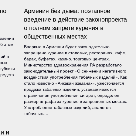
по
Армения без дыма: поэтапное
введение в действие законопроекта
о полном запрете курения в
общественных местах
Армении
б этом
Впервые в Армении будет законодательно
запрещено курение в столовых, ресторанах, кафе,
ний в
барах, буфетах, казино, торговых центрах.
жных
Министерство здравоохранения РА разработало
публики
законодательный проект «О снижении негативного
средств
воздействия употребления табачных изделий». Как
стало известно «Айкакан жаманак», ужесточается
продажа табачных изделий, устанавливаются
ограничения употребления сигарет, определен
размер штрафа за курение в запрещенных местах.
Употребление табачных изделий, аналогов
табачных….
и и