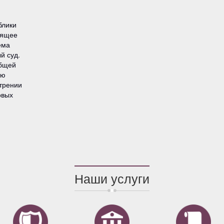
блики
оящее
ема
й суд.
общей
ью
трении
овых
Наши услуги