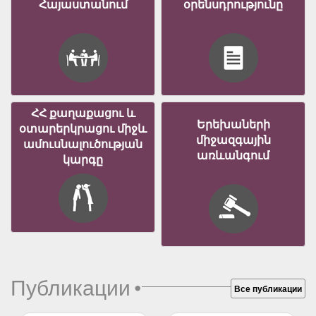
Հայաստանում
օրենսդրությունը
ՀՀ քաղաքացու և
Երեխաների
օտարերկրացու միջև
միջազգային
ամուսնալուծության
առևանգում
կարգը
Публикации
•
Все публикации