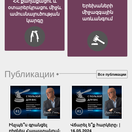
ՀՀ քաղաքացու և
Երեխաների
օտարերկրացու միջև
միջազգային
ամուսնալուծության
առևանգում
կարգը
Публикации
•
Все публикации
Ինչպե՞ս գրանցել
Վճարել ե՞ք հարկերը։ |
բիզնես Հայաստանում։
16.05.2024