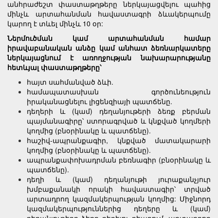
անհրաժեշտ փաստաթղթերը ներկայացվելու պահից
մինչև արտահանման հավաստագրի ձևակերպումը
կարող է տևել մինչև 10 օր:
Ներմուծման կամ արտահանման համար
իրավաբանական անձը կամ անհատ ձեռնարկատերը
ներկայացնում է առողջության նախարարությանը
հետևյալ փաստաթղթերը՝
հայտ սահմանված ձևի.
համապատասխան գործունեություն
իրականացնելու լիցենզիայի պատճենը.
դեղերի և (կամ) դեղանյութերի ձեռք բերման
պայմանագիրը՝ ստորագրված և կնքված կողմերի
կողմից (բնօրինակը և պատճենը).
հաշիվ-ապրանքագիր, կնքված մատակարարի
կողմից (բնօրինակը և պատճենը).
ապրանքափոխադրման բեռնագիր (բնօրինակը և
պատճենը).
դեղի և (կամ) դեղանյութի յուրաքանչյուր
խմբաքանակի որակի հավաստագիր՝ տրված
արտադրող կազմակերպության կողմից: Միջնորդ
կազմակերպություններից դեղերը և (կամ)