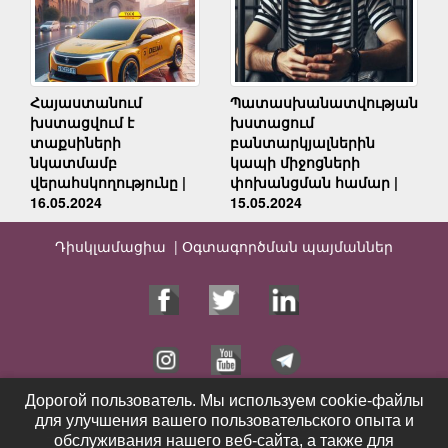
Հայաստանում
Պատասխանատվության
խստացվում է
խստացում
տաքսիների
բանտարկյալներին
նկատմամբ
կապի միջոցների
վերահսկողությունը |
փոխանցման համար |
16.05.2024
15.05.2024
Դիսկլամացիա |
Օգտագործման պայմաններ
Дорогой пользователь. Мы используем cookie-файлы
Дорогой пользователь. Мы используем cookie-файлы
для улучшения вашего пользовательского опыта и
для улучшения вашего пользовательского опыта и
Գլխավոր
Ծառայություններ
обслуживания нашего веб-сайта, а также для
обслуживания нашего веб-сайта, а также для