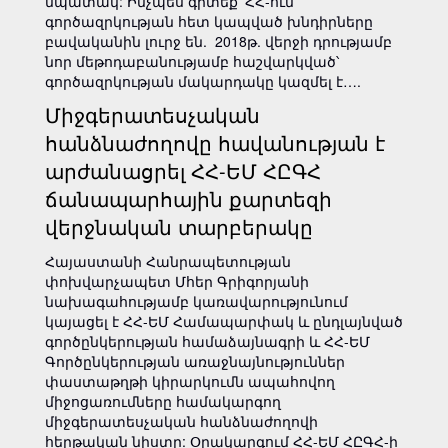
նպատակ: Ինչպես գիտեք՝ ՀՀ-ում
գործազրկության հետ կապված խնդիրները
բավականին լուրջ են. 2018թ. վերջի դրությամբ
նոր մեթոդաբանությամբ հաշվարկված՝
գործազրկության մակարդակը կազմել է….
Միջգերատեսչական
հանձնաժողովը հավանության է
արժանացրել ՀՀ-ԵՄ ՀԸԳՀ
ճանապարհային քարտեզի
վերջնական տարբերակը
Հայաստանի Հանրապետության
փոխվարչապետ Մհեր Գրիգորյանի
նախագահությամբ կառավարությունում
կայացել է ՀՀ-ԵՄ Համապարփակ և ընդլայնված
գործընկերության համաձայնագրի և ՀՀ-ԵՄ
Գործընկերության առաջնայնություններ
փաստաթղթի կիրարկումն ապահովող
միջոցառումները համակարգող
միջգերատեսչական հանձնաժողովի
հերթական նիստը: Օրակարգում ՀՀ-ԵՄ ՀԸԳՀ-ի