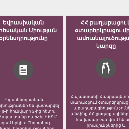
Եվրասիական
ՀՀ քաղաքացու 
տեսական Միության
օտարերկրացու մ
օրենսդրությունը
ամուսնալուծությ
կարգը
Հայաստանի Հանրապետո
Ինչ օրենսդրական
տարածքում օտարերկրաց
խություններ են կատարվել
և քաղաքացիություն չուն
5 թ-ի հունվարի 2-ից հետո,
անձինք ՀՀ քաղաքացիներ
 Հայաստանը դարձել է ԵՏՄ
հավասար օգտվում են նո
նդամ երկիր: Ընդհանուր
իրավունքներից և
մամբ փոփոխությունները