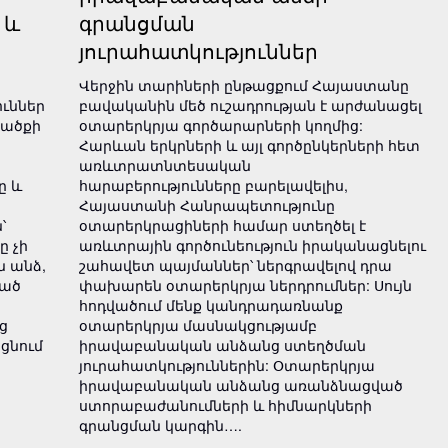
 և
գրանցման
յուրահատկություններ
Վերջին տարիների ընթացքում Հայաստանը
ւններ
բավականին մեծ ուշադրության է արժանացել
րածքի
օտարերկրյա գործարարների կողմից:
Հարևան երկրների և այլ գործընկերների հետ
առևտրատնտեսական
ը և
հարաբերությունները բարելավելիս,
Հայաստանի Հանրապետությունը
՝
օտարերկրացիների համար ստեղծել է
ը չի
առևտրային գործունեություն իրականացնելու
 անձ,
շահավետ պայմաններ՝ ներգրավելով դրա
ված
փախարեն օտարերկրյա ներդրումներ: Սույն
հոդվածում մենք կանդրադառնանք
ց
օտարերկրյա մասնակցությամբ
ցնում
իրավաբանական անձանց ստեղծման
յուրահատկություններին: Օտարերկրյա
իրավաբանական անձանց առանձնացված
ստորաբաժանումների և հիմնարկների
գրանցման կարգին….