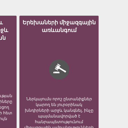
և
Երեխաների միջազգային
իջև
առևանգում
ան
ւթյան
Ներկայումս որոշ ընտանիքներ
իները
կարող են յուրօրինակ
եցող
խնդիրների արջև կանգնել, ինչը
ի հետ
պայմանավորված է
ւյն
հանրապետությունում
միջազգային ամուսնությունների