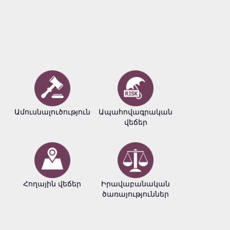
Ամուսնալուծություն
Ապահովագրական
Բիզնե
վեճեր
փաստա
Հողային վեճեր
Իրավաբանական
Հեղինակ
ծառայություններ
իրավու