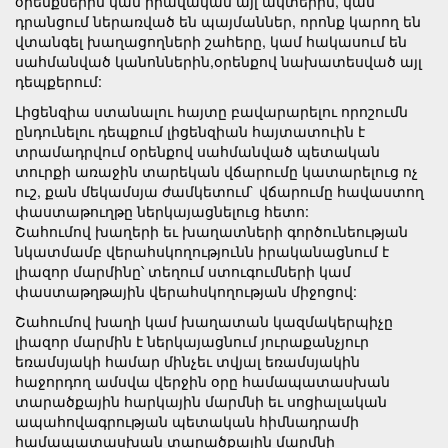
օրենքներին կամ իրավական այլ ակտերին, կամ
դրանցում ներառված են պայմաններ, որոնք կարող են
վտանգել խաղացողների շահերը, կամ հակասում են
սահմանված կանոններին,օրենքով նախատեսված այլ
դեպքերում:
Լիցենզիա ստանալու հայտը բավարարելու որոշումն
ընդունելու դեպքում լիցենզիան հայտատուին է
տրամադրվում օրենքով սահմանված պետական
տուրքի առաջին տարեկան վճարումը կատարելուց ոչ
ուշ, քան մեկամսյա ժամկետում` վճարումը հավաստող
փաստաթուղթը ներկայացնելուց հետո:
Շահումով խաղերի եւ խաղատների գործունեության
նկատմամբ վերահսկողությունն իրականացնում է
լիազոր մարմինը՝ տեղում ստուգումների կամ
փաստաթղթային վերահսկողության միջոցով:
Շահումով խաղի կամ խաղատան կազմակերպիչը
լիազոր մարմին է ներկայացնում յուրաքանչյուր
եռամսյակի համար մինչեւ տվյալ եռամսյակին
հաջորդող ամսվա վերջին օրը համապատասխան
տարածքային հարկային մարմնի եւ սոցիալական
ապահովագրության պետական հիմնադրամի
համապատասխան տարածքային մարմնի