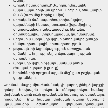
ամիս).
արյան հետազոտում՝ Մարդու իմունային
անբավարարության վիրուս, սիֆիլիս, հեպատիտ
Բ և Ց (ուժի մեջ է երեք ամիս).
սեռական ճանապարհով փոխանցվող
վարակների հետազոտություն (խլամիդիոզ,
միկոպլազմոզ, ուրեապլազմոզ, հերպես,
ցիտոմեգալիա, տոքսոպլազմա, կարմրախտ).
միզուկի և արգանդի վզիկի խողովակից քսուքի
մանրադիտակային հետազոտություն.
թերապևտի եզրակացություն առողջական
վիճակի և հղիությունը կրելու կարողության
վերաբերյալ.
արգանդի վզիկի բջջաբանական քսուք
(Պապանիկոլաուի քսուք).
հորմոնների որոշում արյան մեջ` ըստ բժշկական
ցուցումների:
Փոխնակ մայրը միաժամանակ չի կարող լինել ձվաբջջի
դոնոր: Երեխային կրելու և ծննդաբերելու համար
փոխնակ մայրն ունի դրամական հատուցում ստանալու
իրավունք: Դրա համար փոխնակ մայրը կնքում է
պայմանագիր օժանդակող վերարտադրողական