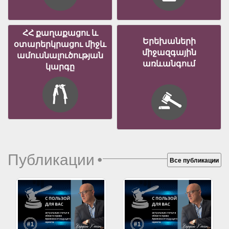
ՀՀ քաղաքացու և
Երեխաների
օտարերկրացու միջև
միջազգային
ամուսնալուծության
առևանգում
կարգը
Публикации
•
Все публикации