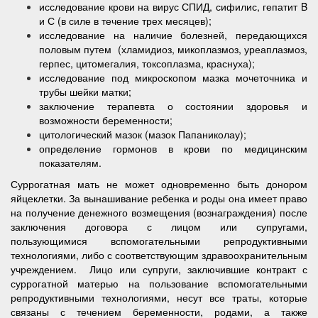
исследование крови на вирус СПИД, сифилис, гепатит B
и С (в силе в течение трех месяцев);
исследование на наличие болезней, передающихся
половым путем (хламидиоз, микоплазмоз, уреаплазмоз,
герпес, цитомегалия, токсоплазма, краснуха);
исследование под микроскопом мазка мочеточника и
трубы шейки матки;
заключение терапевта о состоянии здоровья и
возможности беременности;
цитологический мазок (мазок Папаниколау);
определение гормонов в крови по медицинским
показателям.
Суррогатная мать не может одновременно быть донором
яйцеклетки. За вынашивание ребенка и роды она имеет право
на получение денежного возмещения (вознаграждения) после
заключения договора с лицом или супругами,
пользующимися вспомогательными репродуктивными
технологиями, либо с соответствующим здравоохранительным
учреждением. Лицо или супруги, заключившие контракт с
суррогатной матерью на пользование вспомогательными
репродуктивными технологиями, несут все траты, которые
связаны с течением беременности, родами, а также