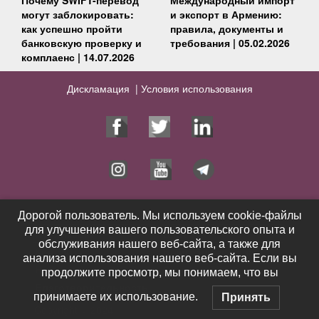
могут заблокировать:
и экспорт в Армению:
как успешно пройти
правила, документы и
банковскую проверку и
требования | 05.02.2026
комплаенс | 14.07.2026
Дискламация |
Условия использования
Юрист
Услуги
Дорогой пользователь. Мы используем cookie-файлы
Дорогой пользователь. Мы используем cookie-файлы
для улучшения вашего пользовательского опыта и
для улучшения вашего пользовательского опыта и
Публикации
Видео
обслуживания нашего веб-сайта, а также для
обслуживания нашего веб-сайта, а также для
Контакты
Выигранные дела
анализа использования нашего веб-сайта. Если вы
анализа использования нашего веб-сайта. Если вы
Новости
Отзывы
продолжите просмотр, мы понимаем, что вы
продолжите просмотр, мы понимаем, что вы
Благотворительность
принимаете их использование.
принимаете их использование.
Принять
Принять
Copyright © 2024