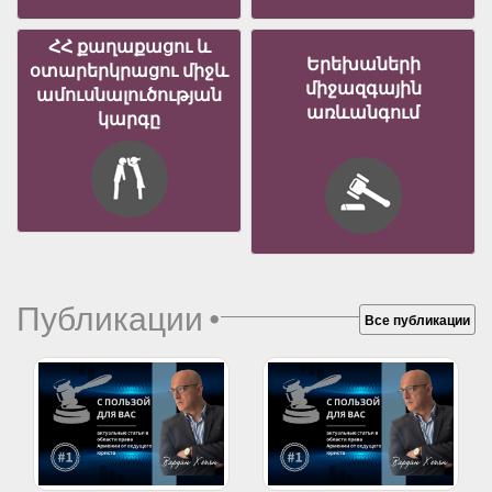
ՀՀ քաղաքացու և
Երեխաների
օտարերկրացու միջև
միջազգային
ամուսնալուծության
առևանգում
կարգը
Публикации
•
Все публикации