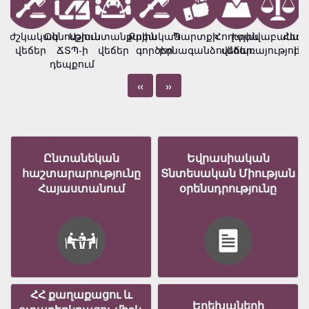
Բժշկական
Օգնություն
Աշխատանքային
Քրեական
Պարտքի
Հողային
Իրավաբանակ
Հեղ
վեճեր
ՃՏՊ-ի
վեճեր
գործեր
բռնագանձում
վեճեր
ծառայություն
իր
դեպքում
«
»
Ընտանեկան
Եվրասիական
հաշտարարությունը
Տնտեսական Միության
Հայաստանում
օրենսդրությունը
ՀՀ քաղաքացու և
Երեխաների