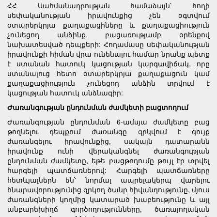
ՀՀ Սահմանադրության համաձայն՝ հողի
սեփականության իրավունքից չեն օգտվում
օտարերկրյա քաղաքացիները և քաղաքացիություն
չունեցող անձինք, բացառությամբ օրենքով
նախատեսված դեպքերի: Հողամասը սեփականության
իրավունքի հիման վրա ունենալու համար նրանք պետք
է ստանան հատուկ կացության կարգավիճակ, որը
ստանալուց հետո օտարերկրյա քաղաքացուն կամ
քաղաքացիություն չունեցող անձին տրվում է
կացության հատուկ անձնագիր:
Ժառանգության ընդունման ժամկետի բացտողում
Ժառանգության ընդունման 6-ամսյա ժամկետը բաց
թողնելու դեպքում ժառանգը զրկվում է գույք
ժառանգելու իրավունքից, սակայն դատարանն
իրավունք ունի վերականգնել ժառանգության
ընդունման ժամկետը, եթե բացթողումը թույլ էր տրվել
հարգելի պատճառներով: Հարգելի պատճառները
հետևյալներն են՝ նորմալ ապրելակերպ վարելու
հնարավորությունից զրկող ծանր հիվանդությունը, մյուս
ժառանգների կողմից կատարած խաբեությունը և այլ
անբարեխիղճ գործողությունները, ծառայողական