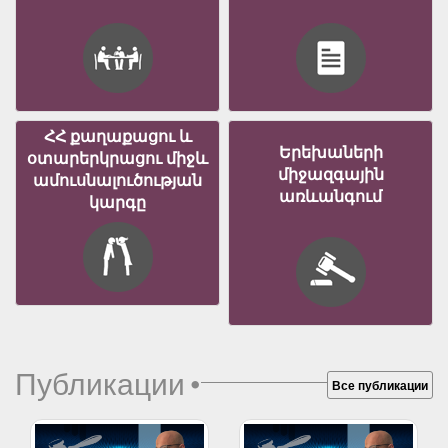
ՀՀ քաղաքացու և
Երեխաների
օտարերկրացու միջև
միջազգային
ամուսնալուծության
առևանգում
կարգը
Публикации
•
Все публикации