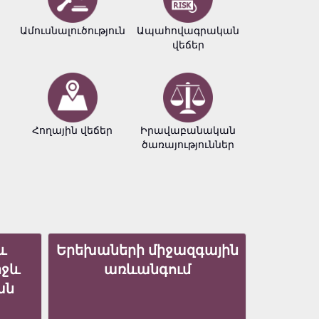
Ամուսնալուծություն
Ապահովագրական
Բիզնե
վեճեր
փաստա
Հողային վեճեր
Իրավաբանական
Հեղինակ
ծառայություններ
իրավու
և
Երեխաների միջազգային
իջև
առևանգում
ան