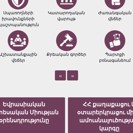
Սպառողների
Կատարողական
Ժառանգական
իրավունքների
վարույթ
վեճեր
պաշտպանություն
Աշխատանքային
Քրեական գործեր
Պարտքի
վեճեր
բռնագանձում
«
»
Եվրասիական
ՀՀ քաղաքացու 
տեսական Միության
օտարերկրացու մ
օրենսդրությունը
ամուսնալուծությ
կարգը