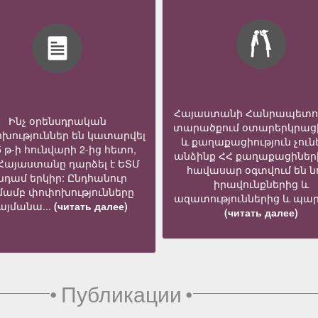
Հայաստանի Հանրապետո
Ինչ օրենսդրական
տարածքում օտարերկրաց
խություններ են կատարվել
և քաղաքացիություն չուն
5 թ-ի հունվարի 2-ից հետո,
անձինք ՀՀ քաղաքացիներ
 Հայաստանը դարձել է ԵՏՄ
հավասար օգտվում են նո
նդամ երկիր: Ընդհանուր
իրավունքներից և
մամբ փոփոխությունները
ազատություններից և պար
յմանա...
(читать далее)
(читать далее)
•
Публикации
•