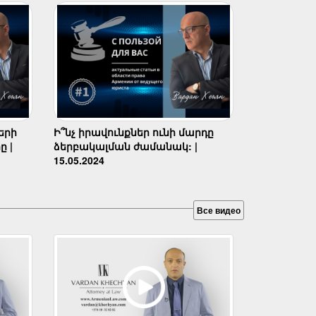
երի
Ի՞նչ իրավունքներ ունի մարդը
ը |
ձերբակալման ժամանակ: |
15.05.2024
Все видео