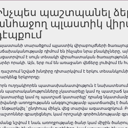
Ինչպես պաշտպանել ձե
անհաջող պլաստիկ վի
դէպքում
այաստանի տարածքում պլաստիկ վիրաբույժների ծառայութ
աճախականությամբ դիմում են ինչպես նրա բնակիչները, այ
ացատրվում է սույն տեսակի վիրահատական ծառայություննե
արձր որակի. Այն, երբ ում են առաջանո վեճերը լուծվում էն
ն դաշտում նշված խնդիրը դիտարկվում է երկու տեսանկյու
արկենք երկրորդը։
, որն ուղղակիորեն պատասխանատվություն է նախատեսում 
ն պարտականությունները չկատարելը կամ ոչ պատշաճ կ
կատարելը կամ ոչ պատշաճ կատարելը՝ դրանց նկատմամբ
 հիվանդի առողջությանն անզգուշությամբ պատճառվել է ծան
թարկվել ՝ ընդհուպ մինչև վեց տարվա ազատազրկում։ Բա
պաշտոններ զբաղեցնելու կամ որոշակի գործունեությամբ զբ
մանք նշվում է նաև առողջությանը ծանր կամ միջին ծանրո