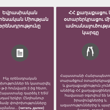
Եվրասիական
ՀՀ քաղաքացու 
տեսական Միության
օտարերկրացու մ
օրենսդրությունը
ամուսնալուծությ
կարգը
Հայաստանի Հանրապետո
Ինչ օրենսդրական
տարածքում օտարերկրաց
խություններ են կատարվել
և քաղաքացիություն չուն
5 թ-ի հունվարի 2-ից հետո,
անձինք ՀՀ քաղաքացիներ
 Հայաստանը դարձել է ԵՏՄ
հավասար օգտվում են նո
նդամ երկիր: Ընդհանուր
իրավունքներից և
մամբ փոփոխությունները
ազատություններից և պար
յմանա...
(читать далее)
(читать далее)