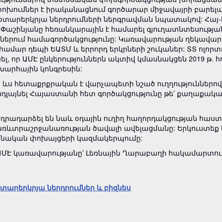
եփոխումներ է իրականացնում գործարար միջավայրի բարե
և օտարերկրյա ներդրումների ներգրավման նպատակով: Հ
աշինյանը հեռանկարային է համարել գյուղատնտեսության,
ներում համագործակցությունը: Կառավարության ղեկավարը 
համար դեպի ԵԱՏՄ և երրորդ երկրների շուկաներ: ՏՏ ոլո
լ, որ ԱՄԷ ընկերություններն ակտիվ կմասնակցեն 2019 թ. 
արհային կոնգրեսին:
ամար ևս հետաքրքրական է վարչապետի նշած ուղղություններ
այնել Հայաստանի հետ գործակցությունը թե՛ քաղաքական
դարձել են նաև օդային ուղիղ հաղորդակցության հաստատ
և առևտրաշրջանառության ծավալի ավելացմանը: Երկուստեք
ոնական փոխայցերի կազմակերպումը:
լ ԱՄԷ կառավարությանը՝ Լեռնային Ղարաբաղի հակամարտո
տարերկրյա ներդրումներ և բիզնես