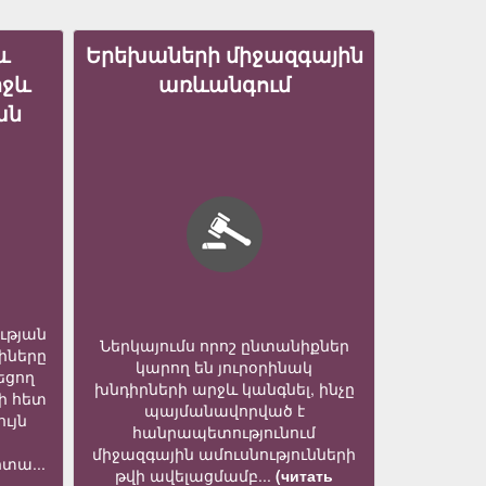
և
Երեխաների միջազգային
իջև
առևանգում
ան
ւթյան
Ներկայումս որոշ ընտանիքներ
իները
կարող են յուրօրինակ
եցող
խնդիրների արջև կանգնել, ինչը
ի հետ
պայմանավորված է
ւյն
հանրապետությունում
միջազգային ամուսնությունների
տա...
թվի ավելացմամբ...
(читать