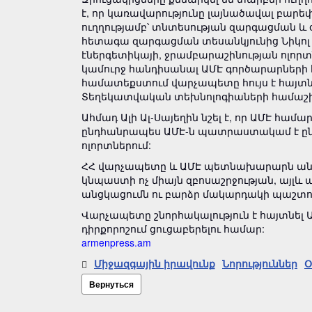
է, որ կառավարությունը լայնածավալ բար
ուղղությամբ՝ տնտեսության զարգացման 
հետագա զարգացման տեսանկյունից Նիկոլ Փ
էներգետիկայի, ջրամբարաշինության ոլորտ
կամուրջ հանդիսանալ ԱՄԷ գործարարների 
համատեքստում վարչապետը հույս է հայտնե
Տեղեկատվական տեխնոլոգիաների համաշխ
Ահմադ Ալի Ալ-Սայեղին նշել է, որ ԱՄԷ հ
ընդհանրապես ԱՄԷ-ն պատրաստակամ է ընդլ
ոլորտներում:
ՀՀ վարչապետը և ԱՄԷ պետնախարարն անդրա
կնպաստի ոչ միայն զբոսաշրջության, այլ
անցկացումն ու բարձր մակարդակի պաշտ
Վարչապետը շնորհակալություն է հայտնե
դիրքորոշում ցուցաբերելու համար:
armenpress.am
Միջազգային իրավունք
Նորություններ
Օ
Вернуться