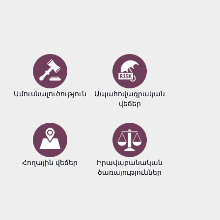
Ամուսնալուծություն
Ապահովագրական
Բիզնե
վեճեր
փաստա
Հողային վեճեր
Իրավաբանական
Հեղինակ
ծառայություններ
իրավու