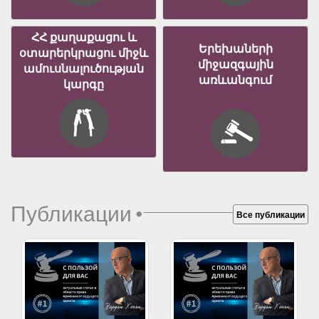
ՀՀ քաղաքացու և
Երեխաների
օտարերկրացու միջև
միջազգային
ամուսնալուծության
առևանգում
կարգը
Публикации
•
Все публикации