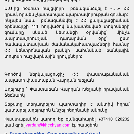
Ա.Ա-ից հօգուտ հայցվորի բռնագանձվել է «….» ՀՀ
դրամ, որպես չկատարված պարտավորության գումար:
ինչպես նաև բռնագանձվել է ՀՀ քաղաքացիական
օրենսգրքի 411 հոդվածով նախատեսված տոկոսների
գումարը սկսած կետանցի օրվանից` մինչև
պարտավորության դադարման օրը՝ ըստ
համապատասխան ժամանակահատվածների համար
ՀՀ կենտրոնական բանկի սահմանած բանկային
տոկոսի հաշվարկային դրույքների:
Գործով ներկայացուցիչ ՀՀ փաստաբանական
պալատի փաստաբան Վարդան Խեչյան
Աղբյուրը ` Փաստաբան Վարդան Խեչյանի իրավական
ձեռնարկ
Տեքստը տեղադրելիս պարտադիր է ակտիվ հղում
կատարել աղբյուրին և նշել հեղինակի անունը
Փաստաբանին կարող եք զանգահարել +37410 320202
կամ գրել
vardan@khechyan.com
էլ. հասցեին
Շահած գործեր
Պարտքի բռնագանձում