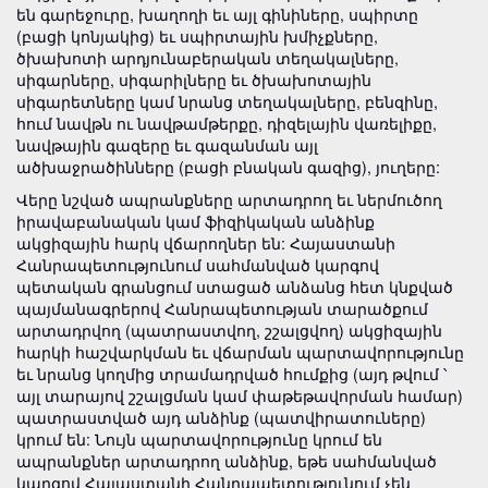
են գարեջուրը, խաղողի եւ այլ գինիները, սպիրտը
(բացի կոնյակից) եւ սպիրտային խմիչքները,
ծխախոտի արդյունաբերական տեղակալները,
սիգարները, սիգարիլները եւ ծխախոտային
սիգարետները կամ նրանց տեղակալները, բենզինը,
հում նավթն ու նավթամթերքը, դիզելային վառելիքը,
նավթային գազերը եւ գազանման այլ
ածխաջրածինները (բացի բնական գազից), յուղերը:
Վերը նշված ապրանքները արտադրող եւ ներմուծող
իրավաբանական կամ ֆիզիկական անձինք
ակցիզային հարկ վճարողներ են: Հայաստանի
Հանրապետությունում սահմանված կարգով
պետական գրանցում ստացած անձանց հետ կնքված
պայմանագրերով Հանրապետության տարածքում
արտադրվող (պատրաստվող, շշալցվող) ակցիզային
հարկի հաշվարկման եւ վճարման պարտավորությունը
եւ նրանց կողմից տրամադրված հումքից (այդ թվում ՝
այլ տարայով շշալցման կամ փաթեթավորման համար)
պատրաստված այդ անձինք (պատվիրատուները)
կրում են: Նույն պարտավորությունը կրում են
ապրանքներ արտադրող անձինք, եթե սահմանված
կարգով Հայաստանի Հանրապետությունում չեն