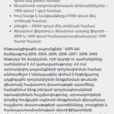
դրամ մեկ լիտրի համար;
ծխախոտի արդյունաբերական փոխարինիչներ –
1500 դրամ 1 կգ-ի համար;
հում նավթ և նավթամթերք-27000 դրամ մեկ
տոննայի համար;
բենզին – 25000 դրամ մեկ տոննայի համար;
ծխախոտ ֆիլտրով և ծխախոտ առանց ֆիլտրի –
5000 և 1400 դրամ համապատասխանաբար 1000
հատի համար:
Ենթաակցիզային ապրանքներ ՝ ԱՏԳ ԱԱ
ծածկագրով-2203, 2204, 2205, 2206, 2207, 2208, 2402
ենթակա են մակնշման, որի կարգն ու պահանջները
սահմանում է ՀՀ կառավարությունը: ՀՀ-ում
արտադրվող ապրանքների դրոշմավորման համար
անհրաժեշտ է ներկայացնել դիմում 2 էկզեմլյարով,
ակցիզային դրոշմանիշերի ձեռքբերման գումարի
վճարումը հավաստող փաստաթղթի պատճենը,
նախկինում ձեռք բերված դրոշմապիտակների
օգտագործման հաշվետվությունը, արտադրողների
կողմից հումքային սպիրտի ձեռքբերման վերաբերյալ
հաշվետու փաստաթղթերի պատճենները, տուրքերի և
համապատասխանության սերտիֆիկատների