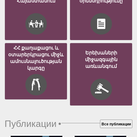
Հայաստանում
օրենսդրությունը
ՀՀ քաղաքացու և
Երեխաների
օտարերկրացու միջև
միջազգային
ամուսնալուծության
առևանգում
կարգը
Публикации
•
Все публикации