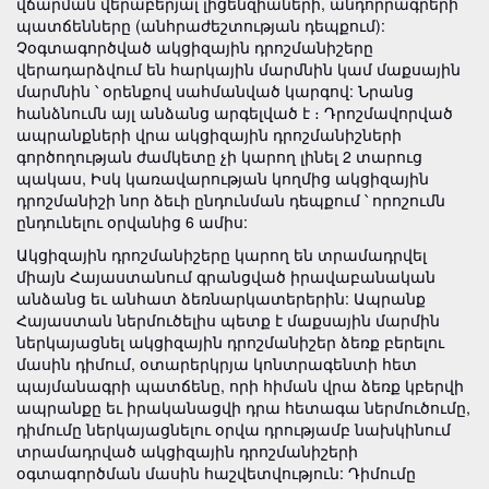
վճարման վերաբերյալ լիցենզիաների, անդորրագրերի
պատճենները (անհրաժեշտության դեպքում):
Չօգտագործված ակցիզային դրոշմանիշերը
վերադարձվում են հարկային մարմնին կամ մաքսային
մարմնին ՝ օրենքով սահմանված կարգով: Նրանց
հանձնումն այլ անձանց արգելված է ։ Դրոշմավորված
ապրանքների վրա ակցիզային դրոշմանիշների
գործողության ժամկետը չի կարող լինել 2 տարուց
պակաս, Իսկ կառավարության կողմից ակցիզային
դրոշմանիշի նոր ձեւի ընդունման դեպքում ՝ որոշումն
ընդունելու օրվանից 6 ամիս:
Ակցիզային դրոշմանիշերը կարող են տրամադրվել
միայն Հայաստանում գրանցված իրավաբանական
անձանց եւ անհատ ձեռնարկատերերին: Ապրանք
Հայաստան ներմուծելիս պետք է մաքսային մարմին
ներկայացնել ակցիզային դրոշմանիշեր ձեռք բերելու
մասին դիմում, օտարերկրյա կոնտրագենտի հետ
պայմանագրի պատճենը, որի հիման վրա ձեռք կբերվի
ապրանքը եւ իրականացվի դրա հետագա ներմուծումը,
դիմումը ներկայացնելու օրվա դրությամբ նախկինում
տրամադրված ակցիզային դրոշմանիշերի
օգտագործման մասին հաշվետվություն: Դիմումը