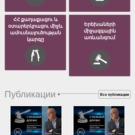
ՀՀ քաղաքացու և
Երեխաների
օտարերկրացու միջև
միջազգային
ամուսնալուծության
առևանգում
կարգը
Публикации
•
Все публикации