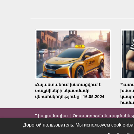
Հայաստանում խստացվում է
Պատա
տաքսիների նկատմամբ
խստա
վերահսկողությունը | 16.05.2024
կապի
համար
Դիսկլամացիա |
Օգտագործման պայմաննե
Дорогой пользователь. Мы используем cookie-фа
Дорогой пользователь. Мы используем cookie-фа