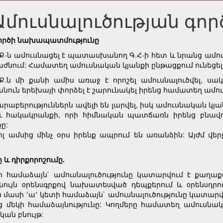
Ամուսնալուծության գործ 
ործի նախապատմությունը
.Ք-ն ամուսնացել է պատասխանող Գ.Հ-ի հետ և նրանց ամո
աժնում: Համատեղ ամուսնական կյանքի ընթացքում ունեցել
.Ք.ն մի քանի ամիս առաջ է որոշել ամուսնալուծվել, ս
անուն երեխայի փորձել է շարունակել իրենց համատեղ ամո
արաբերություններն ավելի են լարվել, իսկ ամուսնական կյ
և հակակրանքի, որի հիմնական պատճառն իրենց բնավոր
ը:
լ ամսից մինչ օրս իրենք ապրում են առանձին: Այժմ վ
և դիրքորոշումը.
ծի համաձայն` ամուuնալուծությունը կատարվում է քա
նույն oրենuգրքով նախատեuված դեպքերում և oրենuդր
ն մասի ՙա՚ կետի համաձայն` ամուuնալուծությունը կատար
ից մեկի համաձայնությունը: Կողմերը համատեղ ամուսնակ
կան բնույթ: