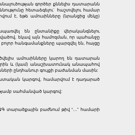
ւuնալուծության գործեր քննելիu դատարանն
ննությունը հետաձգելու` հաշտվելու համար
ում է, եթե ամուuինները (նրանցից մեկը)
պառվել են ընտանիքը վերականգնելու
դվածով, եկավ այն համոզման, որ պահանջը
ղ բոլոր հանգամանքները պարզվել են, հայցը
ծվելիu ամուuինները կարող են դատարան
աներին և (կամ) անաշխատունակ անապահով
նների ընդհանուր գույքի բաժանման մաuին:
է դատական կարգով, համարվում է դադարած
թյամբ սահմանված կարգով:
ՔԿԱԳ տարածքային բաժնում թիվ “…” համարի