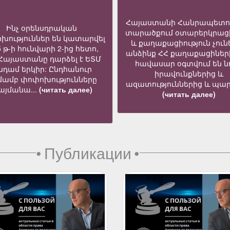
Հայաստանի Հանրապետո
Ինչ օրենսդրական
տարածքում օտարերկրաց
խություններ են կատարվել
և քաղաքացիություն չուն
5 թ-ի հունվարի 2-ից հետո,
անձինք ՀՀ քաղաքացիներ
 Հայաստանը դարձել է ԵՏՄ
հավասար օգտվում են նո
նդամ երկիր: Ընդհանուր
իրավունքներից և
մամբ փոփոխությունները
ազատություններից և պար
յմանա...
(читать далее)
(читать далее)
•
Публикации
•