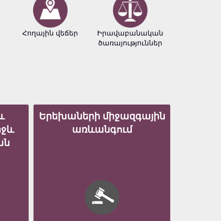
Հողային վեճեր
Իրավաբանական
Հեղինակ
ծառայություններ
իրավու
և
Երեխաների միջազգային
իջև
առևանգում
ան