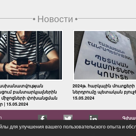
•
Новости
•
սխանատվության
2024թ. հարկային մուտքերի
ցում բանտարկյալներին
ներդրումը պետական բյուջե
 միջոցների փոխանցման
15.05.2024
 | 15.05.2024
ր
Գլխա
Հրապ
йлы для улучшения вашего пользовательского опыта и обсл
йлы для улучшения вашего пользовательского опыта и обсл
Հետա