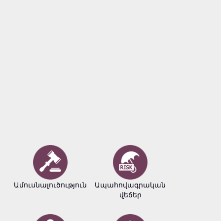
Ամուսնալուծություն
Ապահովագրական
Բիզնե
վեճեր
փաստա