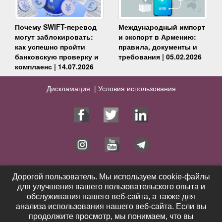
Почему SWIFT-перевод
Международный импорт
могут заблокировать:
и экспорт в Армению:
как успешно пройти
правила, документы и
банковскую проверку и
требования | 05.02.2026
комплаенс | 14.07.2026
Дискламация |
Условия использования
Юрист
Услуги
Дорогой пользователь. Мы используем cookie-файлы
Дорогой пользователь. Мы используем cookie-файлы
для улучшения вашего пользовательского опыта и
для улучшения вашего пользовательского опыта и
Публикации
Видео
обслуживания нашего веб-сайта, а также для
обслуживания нашего веб-сайта, а также для
Контакты
Выигранные дела
анализа использования нашего веб-сайта. Если вы
анализа использования нашего веб-сайта. Если вы
Новости
Отзывы
продолжите просмотр, мы понимаем, что вы
продолжите просмотр, мы понимаем, что вы