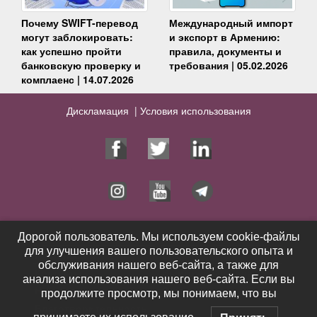
Почему SWIFT-перевод
Международный импорт
могут заблокировать:
и экспорт в Армению:
как успешно пройти
правила, документы и
банковскую проверку и
требования | 05.02.2026
комплаенс | 14.07.2026
Дискламация |
Условия использования
Юрист
Услуги
Дорогой пользователь. Мы используем cookie-файлы
Дорогой пользователь. Мы используем cookie-файлы
для улучшения вашего пользовательского опыта и
для улучшения вашего пользовательского опыта и
Публикации
Видео
обслуживания нашего веб-сайта, а также для
обслуживания нашего веб-сайта, а также для
Контакты
Выигранные дела
анализа использования нашего веб-сайта. Если вы
анализа использования нашего веб-сайта. Если вы
Новости
Отзывы
продолжите просмотр, мы понимаем, что вы
продолжите просмотр, мы понимаем, что вы
Благотворительность