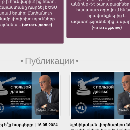
5 թ-ի հունվարի 2-ից հետո,
անձինք ՀՀ քաղաքացիներ
 Հայաստանը դարձել է ԵՏՄ
հավասար օգտվում են նո
նդամ երկիր: Ընդհանուր
իրավունքներից և
մամբ փոփոխությունները
ազատություններից և պար
յմանա...
(читать далее)
(читать далее)
•
Публикации
•
 ե՞ք հարկերը։ | 16.05.2024
Կլինիկական փորձարկումն