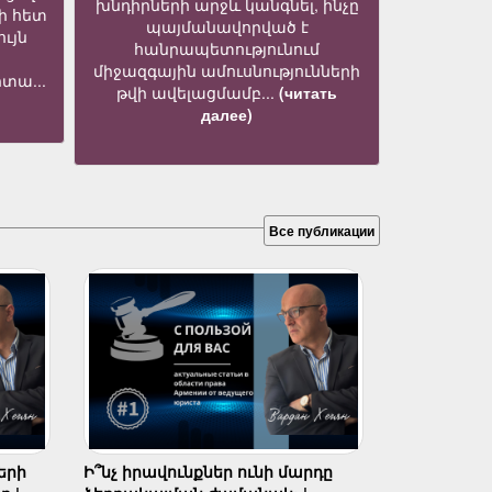
խնդիրների արջև կանգնել, ինչը
ի հետ
պայմանավորված է
ւյն
հանրապետությունում
միջազգային ամուսնությունների
տա...
թվի ավելացմամբ...
(читать
далее)
Все публикации
երի
Ի՞նչ իրավունքներ ունի մարդը