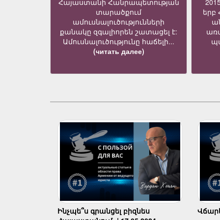
Հայաստանի Հանրապետության
201
տարածքում
երբ
ամուսնալուծությունների
ա
քանակը զգալիորեն շատացել է:
առ
Ամուսնալուծությունը հաճելի...
պա
(читать далее)
Ինչպե՞ս գրանցել բիզնես
Վճարել