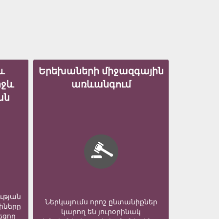
և
Երեխաների միջազգային
իջև
առևանգում
ան
ւթյան
Ներկայումս որոշ ընտանիքներ
իները
կարող են յուրօրինակ
եցող