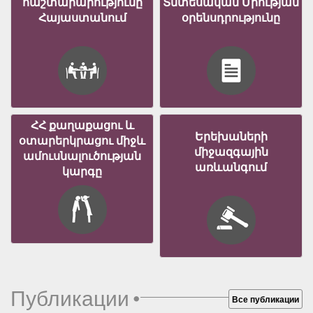
հաշտարարությունը
Տնտեսական Միության
Հայաստանում
օրենսդրությունը
ՀՀ քաղաքացու և
Երեխաների
օտարերկրացու միջև
միջազգային
ամուսնալուծության
առևանգում
կարգը
Публикации
•
Все публикации