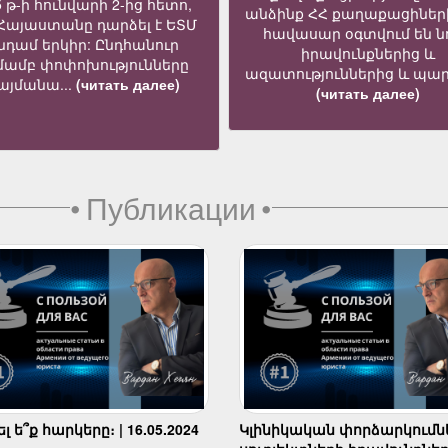
5 թ-ի հունվարի 2-ից հետո,
անձինք ՀՀ քաղաքացիներ
 Հայաստանը դարձել է ԵՏՄ
հավասար օգտվում են նո
նդամ երկիր: Ընդհանուր
իրավունքներից և
մամբ փոփոխությունները
ազատություններից և պար
յմանա...
(читать далее)
(читать далее)
•
Публикации
•
 ե՞ք հարկերը։ | 16.05.2024
Կլինիկական փորձարկումն