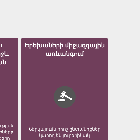
և
Երեխաների միջազգային
իջև
առևանգում
ան
ւթյան
Ներկայումս որոշ ընտանիքներ
իները
կարող են յուրօրինակ
եցող