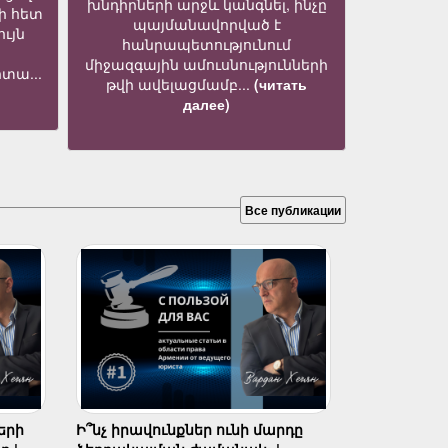
խնդիրների արջև կանգնել, ինչը
ի հետ
պայմանավորված է
ւյն
հանրապետությունում
միջազգային ամուսնությունների
տա...
թվի ավելացմամբ...
(читать
далее)
Все публикации
երի
Ի՞նչ իրավունքներ ունի մարդը