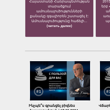
Հայաստանի Հանրապետության
201
տարածքում
երբ
ամուսնալուծությունների
ա
քանակը զգալիորեն շատացել է:
առ
Ամուսնալուծությունը հաճելի...
պա
(читать далее)
Ինչպե՞ս գրանցել բիզնես
Վճարել