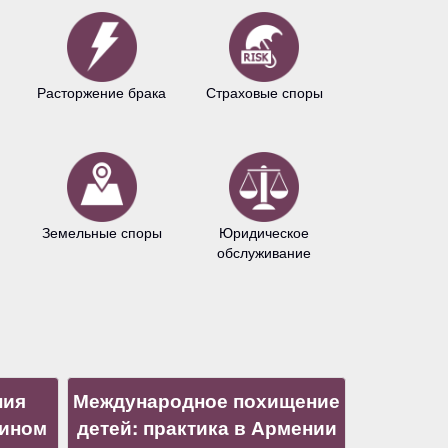
Расторжение брака
Страховые споры
Авторское 
Земельные споры
Юридическое
Антимонопо
обслуживание
право
ния
Международное похищение
нином
детей: практика в Армении