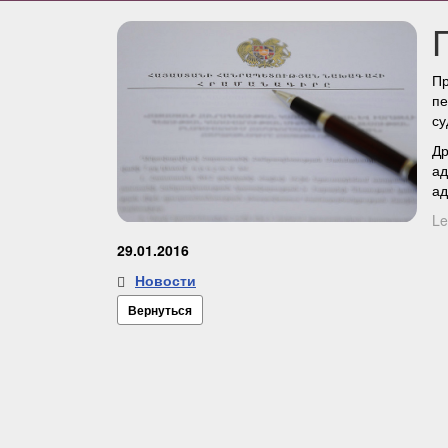
Пр
пе
су
Д
а
ад
Le
29.01.2016
Новости
Вернуться