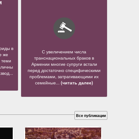
м
риды в
С увеличением числа
е же
транснациональных браков в
 теми
Армении многие супруги встали
аличны
перед достаточно специфическими
звод...
проблемами, затрагивающими их
семейные...
(читать далее)
Все публикации