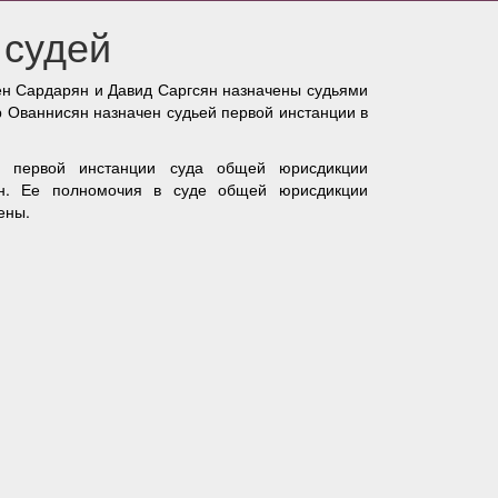
 судей
ен Сардарян и Давид Саргсян назначены судьями
 Ованнисян назначен судьей первой инстанции в
й первой инстанции суда общей юрисдикции
н. Ее полномочия в суде общей юрисдикции
щены.