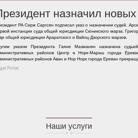
Президент назначил новых
езидент РА Серж Саргсян подписал указ о назначении судей. Арс
рвой инстанции суда общей юрисдикции Сюникского марза. Григор
де общей юрисдикции Араратского и Вайоц-Дзорского марзов.
ругим указом Президента Гаяне Мазманян назначена судье
дминистративных районов Центр и Норк-Мараш города Ерева
министративных районов Аван и Нор Норк города Ереван прекра
gal Portal
Наши услуги