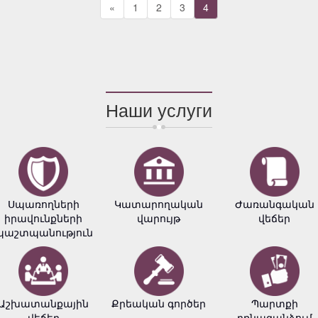
«
1
2
3
4
Наши услуги
Սպառողների
Կատարողական
Ժառանգական
իրավունքների
վարույթ
վեճեր
պաշտպանություն
Աշխատանքային
Քրեական գործեր
Պարտքի
վեճեր
բռնագանձում