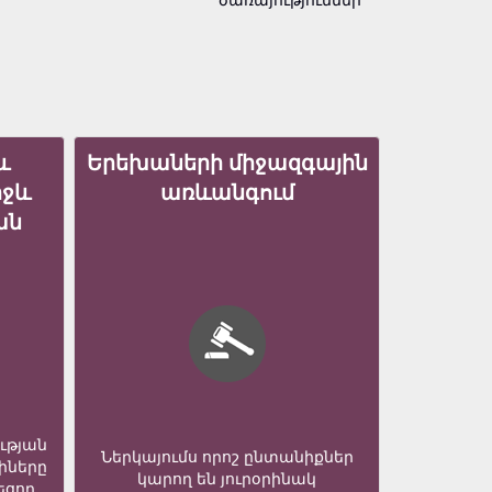
և
Երեխաների միջազգային
իջև
առևանգում
ան
ւթյան
Ներկայումս որոշ ընտանիքներ
իները
կարող են յուրօրինակ
եցող