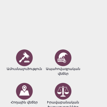
Ամուսնալուծություն
Ապահովագրական
Բիզնե
վեճեր
փաստա
Հողային վեճեր
Իրավաբանական
Հեղինակ
ծառայություններ
իրավու