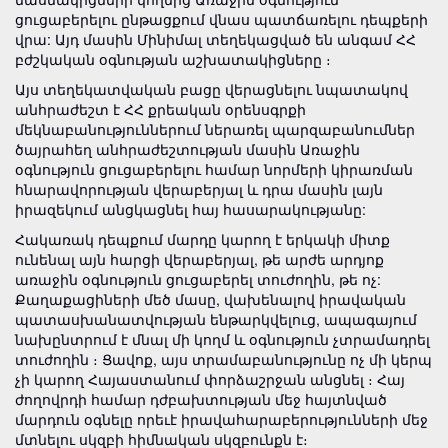
ցուցաբերելու ընթացքում վնաս պատճառելու դեպքերի
վրա: Այդ մասին Մինիմալ տեղեկացված են անգամ ՀՀ
բժշկական օգնության աշխատակիցները ։
Այս տեղեկատվական բացը վերացնելու նպատակով
անհրաժեշտ է ՀՀ քրեական օրենսգրքի
մեկնաբանություններում ներառել պարզաբանումներ
ծայրահեղ անհրաժեշտության մասին Առաջին
օգնություն ցուցաբերելու համար նորմերի կիրառման
հնարավորության վերաբերյալ և դրա մասին լայն
իրազեկում անցկացնել հայ հասարակությանը:
Հակառակ դեպքում մարդը կարող է երկակի միտք
ունենալ այն հարցի վերաբերյալ, թե արժե արդյոք
առաջին օգնություն ցուցաբերել տուժողին, թե ոչ:
Քաղաքացիների մեծ մասը, վախենալով իրավական
պատասխանատվության ենթարկվելուց, ապագայում
նախընտրում է մնալ մի կողմ և օգնություն չտրամադրել
տուժողին ։ Ցավոք, այս տրամաբանությունը ոչ մի կերպ
չի կարող Հայաստանում փորձաշրջան անցնել ։ Հայ
ժողովրդի համար դժբախտության մեջ հայտնված
մարդուն օգնելը որեւէ իրավահարաբերությունների մեջ
մտնելու սկզբի հիմնական սկզբունքն է։