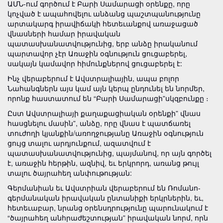
ԱՄՆ-ում գործում է Բարի Սամարացի օրենքը, որը
կոչված է ապահովելու անձանց պաշտպանությունը
արտակարգ իրավիճակի հետեւանքով առաջացած
վնասների համար իրավական
պատասխանատվությունից, երբ անձը իրականում
պարտավոր չէր Առաջին օգնություն ցուցաբերել,
սակայն կամավոր հիմունքներով ցուցաբերել է:
Ինչ վերաբերում է Ավստրալիային, ապա բոլոր
Նահանգներն այս կամ այն կերպ ընդունել են նորմեր,
որոնք հաստատում են “Բարի Սամարացի”սկզբունքը ։
Ըստ Ավստրալիայի քաղաքացիական օրենքի” վնաս
հասցնելու մասին”, անձը, որը վնաս է պատճառել
տուժողի կյանքին/առողջությանը Առաջին օգնություն
ցույց տալու արդյունքում, ազատվում է
պատասխանատվությունից, պայմանով, որ այն գործել
է, առաջին հերթին, ազնիվ, եւ երկրորդ, առանց թույլ
տալու ծայրահեղ անփութության:
Գերմանիան եւ Ավստրիան վերաբերում են Ռոմանո-
գերմանական իրավական ընտանիքի երկրներին, եւ,
հետեւաբար, նրանց օրենսդրությունը պարունակում է
“ծայրահեղ անհրաժեշտության” իրավական նորմ, որն