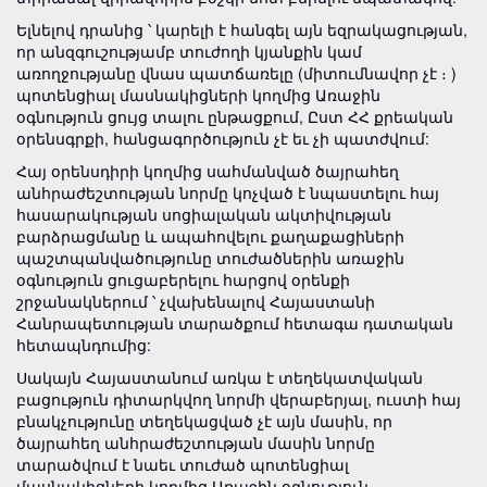
Ելնելով դրանից ՝ կարելի է հանգել այն եզրակացության,
որ անզգուշությամբ տուժողի կյանքին կամ
առողջությանը վնաս պատճառելը (միտումնավոր չէ ։ )
պոտենցիալ մասնակիցների կողմից Առաջին
օգնություն ցույց տալու ընթացքում, Ըստ ՀՀ քրեական
օրենսգրքի, հանցագործություն չէ եւ չի պատժվում:
Հայ օրենսդիրի կողմից սահմանված ծայրահեղ
անհրաժեշտության նորմը կոչված է նպաստելու հայ
հասարակության սոցիալական ակտիվության
բարձրացմանը և ապահովելու քաղաքացիների
պաշտպանվածությունը տուժածներին առաջին
օգնություն ցուցաբերելու հարցով օրենքի
շրջանակներում ՝ չվախենալով Հայաստանի
Հանրապետության տարածքում հետագա դատական
հետապնդումից:
Սակայն Հայաստանում առկա է տեղեկատվական
բացություն դիտարկվող նորմի վերաբերյալ, ուստի հայ
բնակչությունը տեղեկացված չէ այն մասին, որ
ծայրահեղ անհրաժեշտության մասին նորմը
տարածվում է նաեւ տուժած պոտենցիալ
մասնակիցների կողմից Առաջին օգնություն