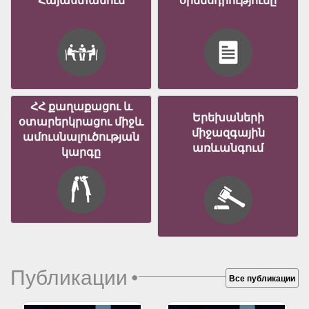
ՀՀ քաղաքացու և
Երեխաների
օտարերկրացու միջև
միջազգային
ամուսնալուծության
առևանգում
կարգը
Публикации
•
Все публикации