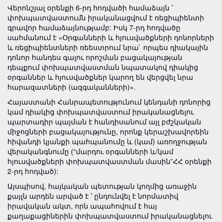
Վերոնշյալ օրենքի 6-րդ հոդվածի համաձայն ՝
փոխպատվաստումն իրականացվում է ռեցիպիենտի
գրավոր համաձայնությամբ: Իսկ 7-րդ հոդվածը
սահմանում է «Օրգանների և հյուսվածքների դոնորների
և ռեցիպիենտների ռեեստրում նրա` որպես դիակային
դոնոր հանդես գալու որոշման բացակայության
դեպքում փոխպատվաստման նպատակով դիակից
օրգաններ և հյուսվածքներ կարող են վերցվել նրա
հարազատների (ազգականների)».
Հայաստանի Հանրապետությունում կենդանի դոնորից
կամ դիակից փոխպատվաստում իրականացնելու
պարտադիր պայման է հանդիսանում այլ բժշկական
միջոցների բացակայությունը, որոնք կերաշխավորեին
հիվանդի կյանքի պահպանումը և (կամ) առողջության
վերականգնումը (“մարդու օրգանների և/կամ
հյուսվածքների փոխպատվաստման մասին”ՀՀ օրենքի
2-րդ հոդված):
Այսպիսով, հայկական պետության կողմից առաջին
քայլն արդեն արված է ՝ ընդունվել է նորմատիվ
իրավական ակտ, որն ապահովում է հայ
քաղաքացիներին փոխպատվաստում իրականացնելու