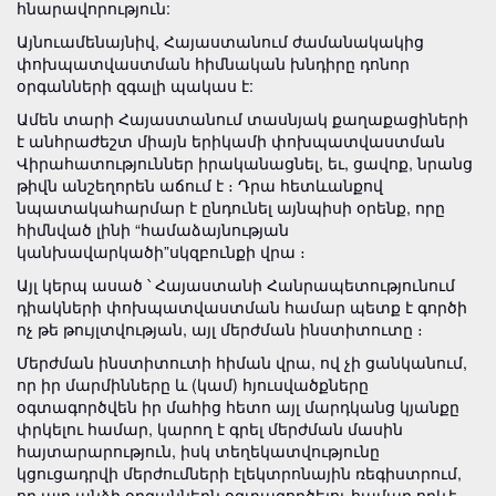
հնարավորություն:
Այնուամենայնիվ, Հայաստանում ժամանակակից
փոխպատվաստման հիմնական խնդիրը դոնոր
օրգանների զգալի պակաս է:
Ամեն տարի Հայաստանում տասնյակ քաղաքացիների
է անհրաժեշտ միայն երիկամի փոխպատվաստման
Վիրահատություններ իրականացնել, եւ, ցավոք, նրանց
թիվն անշեղորեն աճում է ։ Դրա հետևանքով
նպատակահարմար է ընդունել այնպիսի օրենք, որը
հիմնված լինի “համաձայնության
կանխավարկածի”սկզբունքի վրա ։
Այլ կերպ ասած ՝ Հայաստանի Հանրապետությունում
դիակների փոխպատվաստման համար պետք է գործի
ոչ թե թույլտվության, այլ մերժման ինստիտուտը ։
Մերժման ինստիտուտի հիման վրա, ով չի ցանկանում,
որ իր մարմինները և (կամ) հյուսվածքները
օգտագործվեն իր մահից հետո այլ մարդկանց կյանքը
փրկելու համար, կարող է գրել մերժման մասին
հայտարարություն, իսկ տեղեկատվությունը
կցուցադրվի մերժումների էլեկտրոնային ռեգիստրում,
որ այդ անձի օրգաններն օգտագործելու համար որևէ