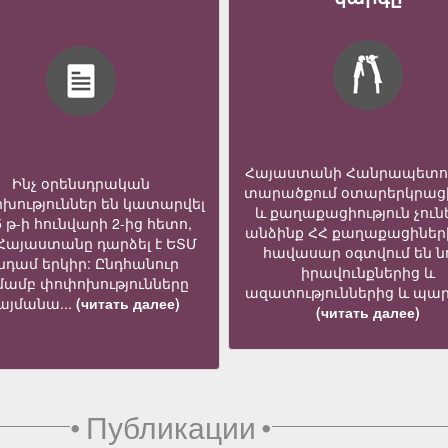
Հայաստանի Հանրապետո
Ինչ օրենսդրական
տարածքում օտարերկրաց
խություններ են կատարվել
և քաղաքացիություն չուն
5 թ-ի հունվարի 2-ից հետո,
անձինք ՀՀ քաղաքացիներ
 Հայաստանը դարձել է ԵՏՄ
հավասար օգտվում են նո
նդամ երկիր: Ընդհանուր
իրավունքներից և
մամբ փոփոխությունները
ազատություններից և պար
յմանա...
(читать далее)
(читать далее)
•
Публикации
•