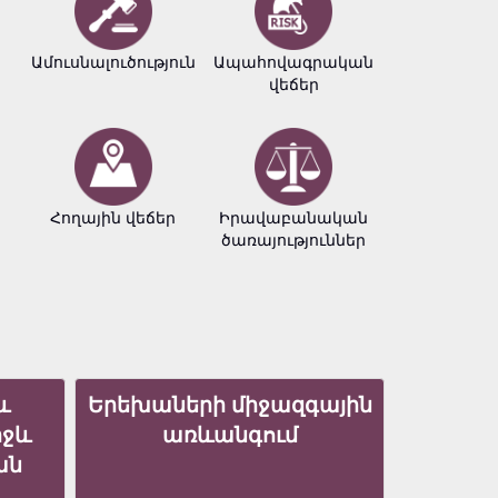
Ամուսնալուծություն
Ապահովագրական
Բիզնե
վեճեր
փաստա
Հողային վեճեր
Իրավաբանական
Հեղինակ
ծառայություններ
իրավու
և
Երեխաների միջազգային
իջև
առևանգում
ան