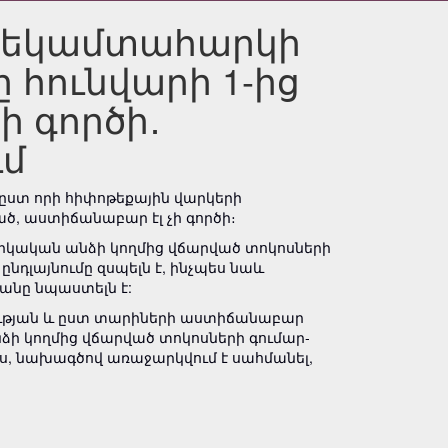
ի եկամտահարկի
 հունվարի 1-ից
ի գործի․
ւմ
, ըստ որի հիփոթեքային վարկերի
ծ, աստիճանաբար էլ չի գործի։
ա­­կան անձի կող­մից վճարված տոկոսների
նդլայնումը զսպելն է, ինչպես նաև
նը նպաս­տելն է:
ության և ըստ տարիների աստիճա­նա­բար
ի կող­մից վճարված տոկոս­ների գումար­­
, նախագծով առա­ջարկ­վում է սահ­մանել,