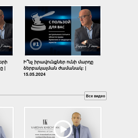
երի
Ի՞նչ իրավունքներ ունի մարդը
ը |
ձերբակալման ժամանակ: |
15.05.2024
Все видео