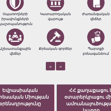
Սպառողների
Կատարողական
Ժառանգական
իրավունքների
վարույթ
վեճեր
պաշտպանություն
Աշխատանքային
Քրեական գործեր
Պարտքի
վեճեր
բռնագանձում
«
»
Եվրասիական
ՀՀ քաղաքացու 
տեսական Միության
օտարերկրացու մ
օրենսդրությունը
ամուսնալուծությ
կարգը