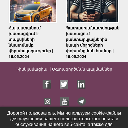
Հայաստանում
Պատասխանատվության
խստացվում է
խստացում
տաքսիների
բանտարկյալներին
նկատմամբ
կապի միջոցների
վերահսկողությունը |
փոխանցման համար |
16.05.2024
15.05.2024
Դիսկլամացիա |
Օգտագործման պայմաններ
Дорогой пользователь. Мы используем cookie-файлы
Дорогой пользователь. Мы используем cookie-файлы
для улучшения вашего пользовательского опыта и
для улучшения вашего пользовательского опыта и
Գլխավոր
Ծառայություններ
обслуживания нашего веб-сайта, а также для
обслуживания нашего веб-сайта, а также для
Հրապարակումներ
Տեսանյութեր