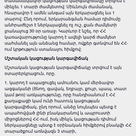
Ժամանակավոր կացության կարգավիճակը տրվում է
մինչեւ 1 տարի ժամկետով: Միևնույն ժամանակ,
հնարավոր է ամեն անգամ այն երկարացնել ևս 1
տարով: Ընդ որում, երկարաձգման համար դիմումը
անհրաժեշտ է ներկայացնել ոչ ուշ, քան ժամկետի
լրանալուց 30 օր առաջ։ Կարևոր է նշել, որ ՀՀ
կառավարությունը կարող է ավելի կարճ ժամկետ
սահմանել այն անձանց համար, ովքեր գտնվում են ՀՀ-
ում կրթություն ստանալու հիմքով:
Մշտական կացության կարգավիճակ
Մշտական կացության կարգավիճակը տրվում է այն
օտարերկրացուն, որը.
1. կարող է ապացուցել ամուսնու կամ մերձավոր
ազգականի (ծնող, զավակ, եղբայր, քույր, պապ, տատ
կամ թոռ) առկայությունը, որը հանդիսանում է ՀՀ
քաղաքացի կամ ունի հատուկ կացության
կարգավիճակ, ընդ որում, անձը նույնպես պետք է
ապահովված լինի բնակարանով և ապրուստի
միջոցներով ՀՀ-ում, իսկ մինչև կացության դիմում
ներկայացնելը պետք է օրինական հիմքերով բնակվի ՀՀ
տարածքում առնվազն 3 տարի,