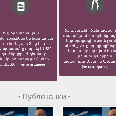
Հայաստանի Հանրապետո
Ինչ օրենսդրական
տարածքում օտարերկրաց
խություններ են կատարվել
և քաղաքացիություն չուն
5 թ-ի հունվարի 2-ից հետո,
անձինք ՀՀ քաղաքացիներ
 Հայաստանը դարձել է ԵՏՄ
հավասար օգտվում են նո
նդամ երկիր: Ընդհանուր
իրավունքներից և
մամբ փոփոխությունները
ազատություններից և պար
յմանա...
(читать далее)
(читать далее)
•
Публикации
•