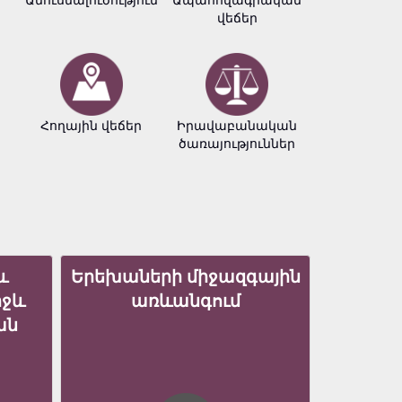
վեճեր
փաստա
Հողային վեճեր
Իրավաբանական
Հեղինակ
ծառայություններ
իրավու
և
Երեխաների միջազգային
իջև
առևանգում
ան