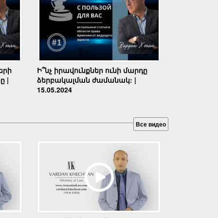
երի
Ի՞նչ իրավունքներ ունի մարդը
ը |
ձերբակալման ժամանակ: |
15.05.2024
Все видео