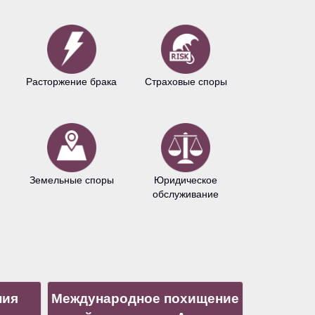
Расторжение брака
Страховые споры
Авторское 
Земельные споры
Юридическое
Антимонопо
обслуживание
право
ния
Международное похищение