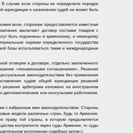
. В случае если стороны не определили порядок
ей юрисдикции о назначении судей не может быть
номии воли, сторонам предоставляется известная
мпания заключает договор поставки товаров с
могут быть подчинены и армянскому, и немецкому
атериальным нормам определенного государства
овой базы использоваться также и международные
ой оговорки в договоре, отдельно заключенного
глашения «письменными соглашениями». Решения
оцессуальным законодательствам без применения
доставления судам общей юрисдикции решений
ли решение арбитража изложено на иностранном
но дипломатическим или консульским работником,
ии с избранным ими законодательством. Стороны
вовые модели различных стран, будь то Армения,
по праву той страны, в котором предъявляется
щества контрагента через суды Армении, то суды
нудительном исполнении судебных актов»).