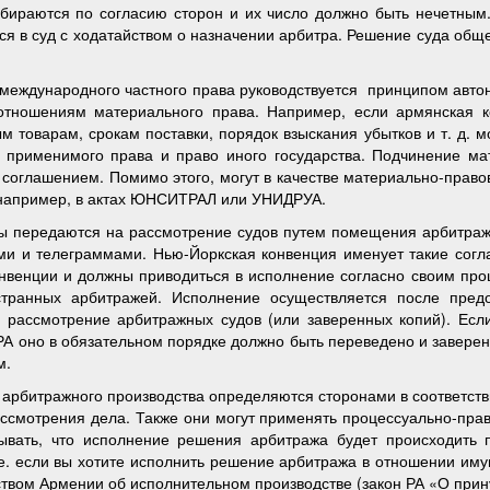
бираются по согласию сторон и их число должно быть нечетным
ься в суд с ходатайством о назначении арбитра. Решение суда общ
 международного частного права руководствуется принципом авто
отношениям материального права. Например, если армянская ко
 товарам, срокам поставки, порядок взыскания убытков и т. д. 
ве применимого права и право иного государства. Подчинение м
 соглашением. Помимо этого, могут в качестве материально-прав
, например, в актах ЮНСИТРАЛ или УНИДРУА.
 передаются на рассмотрение судов путем помещения арбитражн
ми и телеграммами. Нью-Йоркская конвенция именует такие со
онвенции и должны приводиться в исполнение согласно своим пр
транных арбитражей. Исполнение осуществляется после пре
 рассмотрение арбитражных судов (или заверенных копий). Ес
 РА оно в обязательном порядке должно быть переведено и завере
м.
арбитражного производства определяются сторонами в соответств
ссмотрения дела. Также они могут применять процессуально-пра
ывать, что исполнение решения арбитража будет происходить 
 е. если вы хотите исполнить решение арбитража в отношении иму
ьством Армении об исполнительном производстве (закон РА «О при