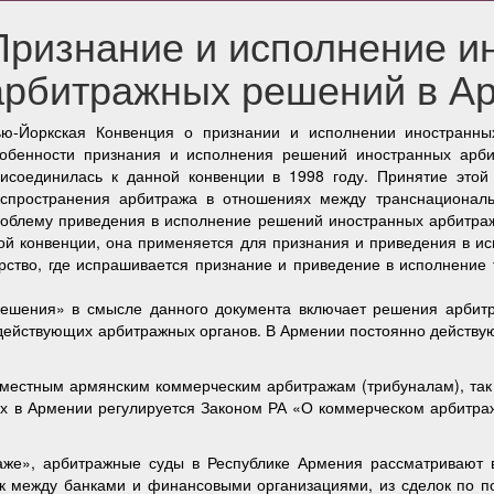
Признание и исполнение и
арбитражных решений в А
ю-Йоркская Конвенция о признании и исполнении иностранны
обенности признания и исполнения решений иностранных арби
исоединилась к данной конвенции в 1998 году. Принятие этой
спространения арбитража в отношениях между транснационал
облему приведения в исполнение решений иностранных арбитраже
ой конвенции, она применяется для признания и приведения в 
арство, где испрашивается признание и приведение в исполнени
решения» в смысле данного документа включает решения арбит
но действующих арбитражных органов. В Армении постоянно дейс
к местным армянским коммерческим арбитражам (трибуналам), та
х в Армении регулируется Законом РА «О коммерческом арбитраже
аже», арбитражные суды в Республике Армения рассматривают в
ок между банками и финансовыми организациями, из сделок по по