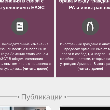
зменения в связи с
брака между гражда
ступлением в ЕАЭС
РА и иностранце
е законодательные изменения
Иностранные граждане и апат
изошли после 2 января 2015
пределах Армении имеют т
, когда Армения стала членом
права и свободы, и наделены
АЭС? В общем, изменения
же обязанностями, которые н
влены тем, что в отношениях с
у граждан Армении. В итоге ра
йствующими...
(читать далее)
(читать далее)
•
Публикации
•