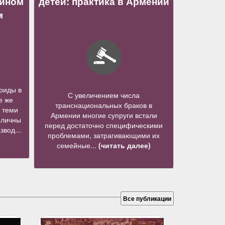
нином
детей: практика в Армении
м
риды в
С увеличением числа
е же
транснациональных браков в
 теми
Армении многие супруги встали
аличны
перед достаточно специфическими
звод...
проблемами, затрагивающими их
семейные...
(читать далее)
Все публикации