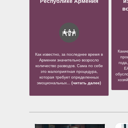
Республике Армения
и
в
Каки
Как известно, за последнее время в
про
Армении значительно возросло
года
количество разводов. Сама по себе
Е
это малоприятная процедура,
обусло
которая требует определенных
хозя
эмоциональных...
(читать далее)