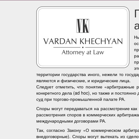
Нь
ос
пр
ра
пр
эт
территории государства иного, нежели то госуд
являются и физические, и юридические лица.
Следует отметить, что понятие «арбитражные 
конкретного дела (ad hoc), но также и постоян
суд при торгово-промышленной палате РА.
Споры могут передаваться на рассмотрение ка
рассмотрения споров в коммерческих арбитража
международными договорами РА.
Так, согласно Закону «О коммерческом арбитр
внедоговорные). Споры могут вытекать из сдел