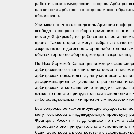
работ и иных коммерческих споров. Арбитры вы
назначения арбитров, то сторона может обратит
обжаловано.
Учитывая то, что законодатель Армении в сфере
свобода в вопросе выбора применимого к их 
немецкой фирмой, то требования к поставляемым
праву. Также стороны могут выбрать в качест
закрепляется в договоре сторон либо отдельным
обычаи торгового оборота, которые закреплены
По Нью-Йоркской Конвенции коммерческие споры
арбитражного соглашения, либо обмена письма
арбитражей обязательны для участников этой к
дискриминационных условий к решениям инос
арбитражей и соглашений о передаче спора на
языке, то при его принудительном исполнении в
либо официальным или присяжным переводчико
Все вопросы, регламентирующие осуществление 
могут согласовать индивидуальную процедуру ра
Франция, Россия и т. д. Однако не нужно заб
требование его принудительного исполнения, т.
будут действовать в соответствии с законодател