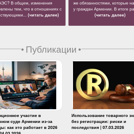
АЭС? В общем, изменения
же обязанностями, которые н
влены тем, что в отношениях с
у граждан Армении. В итоге ра
йствующими...
(читать далее)
(читать далее)
•
Публикации
•
нционное участие в
Использование товарного зн
вном суде Армении из-за
без регистрации: риски и
ы: как это работает в 2026
последствия | 07.03.2026
 24.03.2026