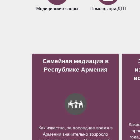
Медицинские споры
Помощь при ДТП
Семейная медиация в
Республике Армения
и
в
Каки
Как известно, за последнее время в
про
Армении значительно возросло
года