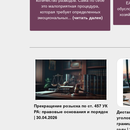
количество разводов. Сама по себе
Е
это малоприятная процедура,
обусло
которая требует определенных
хозя
эмоциональных...
(читать далее)
Прекращение розыска по ст. 457 УК
РА: правовые основания и порядок
Диста
| 30.04.2026
уголо
границ
году |