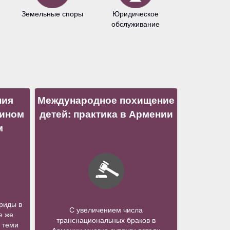
Земельные споры
Юридическое
Антимонопо
обслуживание
право
ния
Международное похищение
нином
детей: практика в Армении
м
риды в
С увеличением числа
е же
транснациональных браков в
 теми