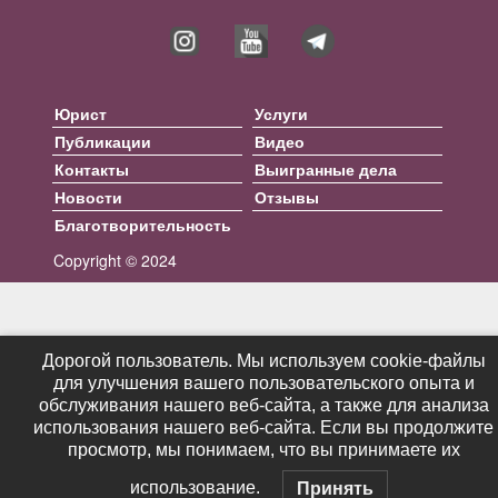
Юрист
Услуги
Публикации
Видео
Контакты
Выигранные дела
Новости
Отзывы
Благотворительность
Copyright © 2024
Дорогой пользователь. Мы используем cookie-файлы
Дорогой пользователь. Мы используем cookie-файлы
для улучшения вашего пользовательского опыта и
для улучшения вашего пользовательского опыта и
обслуживания нашего веб-сайта, а также для анализа
обслуживания нашего веб-сайта, а также для анализа
использования нашего веб-сайта. Если вы продолжите
использования нашего веб-сайта. Если вы продолжите
просмотр, мы понимаем, что вы принимаете их
просмотр, мы понимаем, что вы принимаете их
использование.
использование.
Принять
Принять