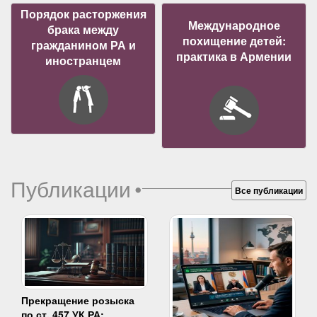
Порядок расторжения
Международное
брака между
похищение детей:
гражданином РА и
практика в Армении
иностранцем
Публикации
•
Все публикации
Прекращение розыска
по ст. 457 УК РА: