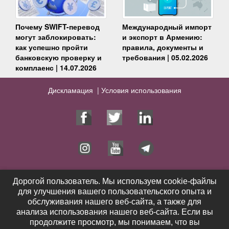
Почему SWIFT-перевод
Международный импорт
могут заблокировать:
и экспорт в Армению:
как успешно пройти
правила, документы и
банковскую проверку и
требования | 05.02.2026
комплаенс | 14.07.2026
Дискламация |
Условия использования
Юрист
Услуги
Дорогой пользователь. Мы используем cookie-файлы
Дорогой пользователь. Мы используем cookie-файлы
для улучшения вашего пользовательского опыта и
для улучшения вашего пользовательского опыта и
Публикации
Видео
обслуживания нашего веб-сайта, а также для
обслуживания нашего веб-сайта, а также для
Контакты
Выигранные дела
анализа использования нашего веб-сайта. Если вы
анализа использования нашего веб-сайта. Если вы
Новости
Отзывы
продолжите просмотр, мы понимаем, что вы
продолжите просмотр, мы понимаем, что вы