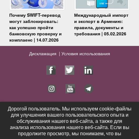
Почему SWIFT-перевод
Международный импорт
могут заблокировать:
и экспорт в Армению:
как успешно пройти
правила, документы и
банковскую проверку и
требования | 05.02.2026
комплаенс | 14.07.2026
Дискламация |
Условия использования
Юрист
Услуги
Дорогой пользователь. Мы используем cookie-файлы
Дорогой пользователь. Мы используем cookie-файлы
для улучшения вашего пользовательского опыта и
для улучшения вашего пользовательского опыта и
Публикации
Видео
обслуживания нашего веб-сайта, а также для
обслуживания нашего веб-сайта, а также для
Контакты
Выигранные дела
анализа использования нашего веб-сайта. Если вы
анализа использования нашего веб-сайта. Если вы
Новости
Отзывы
продолжите просмотр, мы понимаем, что вы
продолжите просмотр, мы понимаем, что вы