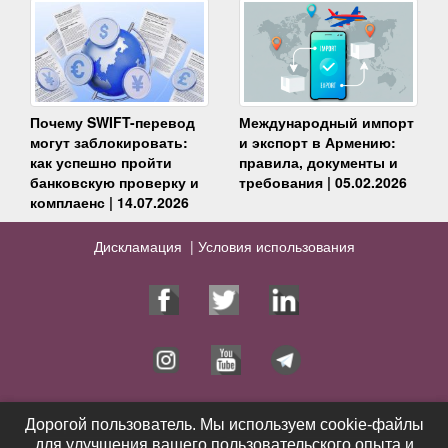
Почему SWIFT-перевод
Международный импорт
могут заблокировать:
и экспорт в Армению:
как успешно пройти
правила, документы и
банковскую проверку и
требования | 05.02.2026
комплаенс | 14.07.2026
Дискламация |
Условия использования
Юрист
Услуги
Дорогой пользователь. Мы используем cookie-файлы
Дорогой пользователь. Мы используем cookie-файлы
для улучшения вашего пользовательского опыта и
для улучшения вашего пользовательского опыта и