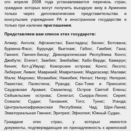
ого апреля 2008 года устанавливается перечень стран,
граждане которых могут получить въездную визу в Армению
только через дипломатические представительства и
консульские учреждения РА в иностранном государстве и
только при наличии
приглашения
.
Представляем вам список этих государств:
Алжир; Ангола; Афганистан; Бангладеш; Бенин; Ботсвана;
Буркина-Фасо; Бурунди; Вьетнам; Габон; Гамбия; Гана;
Гвинея; Гвинея-Бисау; Демократическая Республика Конго;
Джибути; Египет; Замбия; Зимбабве; Кабо-Верде; Камерун;
Кения; Кот-д’Ивуар; Коморские острова; Конго; Лесото;
Либерия; Ливия; Маврикий; Мавритания; Мадагаскар; Малави;
Мали; Марокко; Мозамбик; Намибия; Непал; Нигер; Нигерия;
Пакистан; Палестина; Руанда; Сан-Томе и Принсипи;
Саудовская Аравия; Свазиленд; Остров Святой Елены;
Сейшельские острова; Сенегал; Сьерра-Леоне; Сирия;
Сомали; Судан; Танзания; Того; Тунис; Уганда;
Центральноафриканская Республика; Чад; Шри-Ланка;
Экваториальная Гвинея; Эритрея; Эфиопия; Южный Судан.
Граждане этих стран, у которых имеются
документы, подтверждающие их принадлежность к армянской