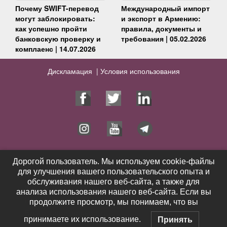
Почему SWIFT-перевод
Международный импорт
могут заблокировать:
и экспорт в Армению:
как успешно пройти
правила, документы и
банковскую проверку и
требования | 05.02.2026
комплаенс | 14.07.2026
Дискламация |
Условия использования
Юрист
Услуги
Дорогой пользователь. Мы используем cookie-файлы
Дорогой пользователь. Мы используем cookie-файлы
для улучшения вашего пользовательского опыта и
для улучшения вашего пользовательского опыта и
Публикации
Видео
обслуживания нашего веб-сайта, а также для
обслуживания нашего веб-сайта, а также для
Контакты
Выигранные дела
анализа использования нашего веб-сайта. Если вы
анализа использования нашего веб-сайта. Если вы
Новости
Отзывы
продолжите просмотр, мы понимаем, что вы
продолжите просмотр, мы понимаем, что вы
Благотворительность
принимаете их использование.
принимаете их использование.
Принять
Принять