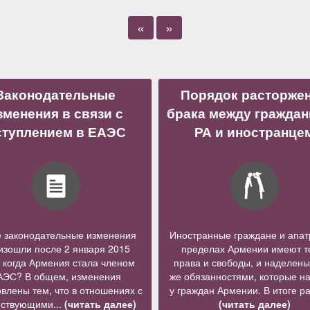
«
»
Законодательные
Порядок расторже
зменения в связи с
брака между гражда
ступлением в ЕАЭС
РА и иностранце
е законодательные изменения
Иностранные граждане и апат
изошли после 2 января 2015
пределах Армении имеют т
, когда Армения стала членом
права и свободы, и наделены
АЭС? В общем, изменения
же обязанностями, которые н
влены тем, что в отношениях с
у граждан Армении. В итоге ра
йствующими...
(читать далее)
(читать далее)