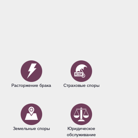
Расторжение брака
Страховые споры
Авторское 
Земельные споры
Юридическое
Антимонопо
обслуживание
право