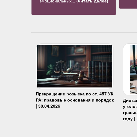
эмоциональных...
(читать далее)
Прекращение розыска по ст. 457 УК
РА: правовые основания и порядок
Диста
| 30.04.2026
уголо
границ
году |