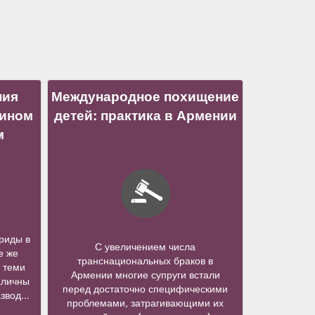
ния
Международное похищение
нином
детей: практика в Армении
м
риды в
С увеличением числа
е же
транснациональных браков в
 теми
Армении многие супруги встали
аличны
перед достаточно специфическими
звод...
проблемами, затрагивающими их