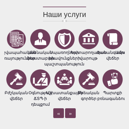
Наши услуги
աշվապահական
Անձնական
Սպառողների
Կատարողական
Ժառանգական
Ամուս
ծառայություններ
փաստաբան
իրավունքների
վարույթ
վեճեր
պաշտպանություն
Բժշկական
Օգնություն
Աշխատանքային
Քրեական
Պարտքի
վեճեր
ՃՏՊ-ի
վեճեր
գործեր
բռնագանձում
դեպքում
«
»